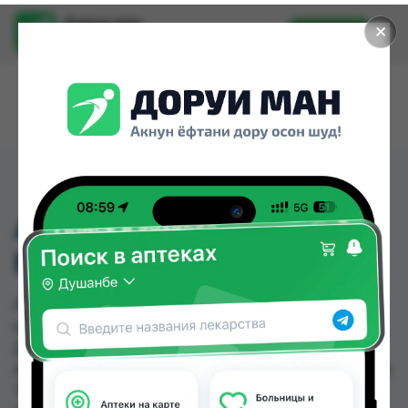
Доруи ман
✕
Установить
Найти лекарства стало еще легче.
АДАПТОЛ 500МГ ТАБ
№20
АДАПТОЛ 500МГ ТАБ №20 можно купить или
заказать в аптеках, Саховати Истаравшан, GS
Дорухона, Аптека АХРОМ, Аптека Нур (Nur),
Арча, Аслфарм №1, Аслфарм №2 по цене от 10.00
TJS до 140.40 TJS в Душанбе и других городах