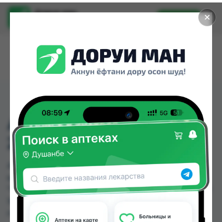
Доруи ман
✕
Установить
Найти лекарства стало еще легче.
АЗИТРОМИЦИН
200МГ/15МЛ СУСП
АЗИТРОМИЦИН 200МГ/15МЛ СУСП можно
купить или заказать в аптеках, Дорухонаи
"Гулчехр", Мадад Фарм 189, Санус №1 по цене от
15.00 TJS до 15.00 TJS в Душанбе и других
городах Таджикистана