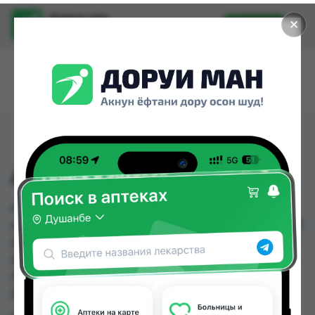
Доруи ман
✕
Установить
Найти лекарства стало еще легче.
АМБРОКСОЛ ТАБ №20
АМБРОКСОЛ ТАБ №20 можно купить или
заказать в аптеках, Авиценна, Арча, Дорухона +7,
Дорухона Махсус, Дорухонаи "Гулчехр",
Дорухонаи Ватан Хуҷанд, Дорухонаи Мадад
(Буратино) по цене от 0.20 TJS до 4.00 TJS в
Душанбе и других городах Таджикистана