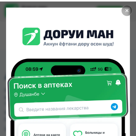
Доруи ман
✕
Установить
Найти лекарства стало еще легче.
АМЛОЗИПИН ТАБ №10
АМЛОЗИПИН ТАБ №10 можно купить или
заказать в аптеках, Авиценна, Дорухонаи
"Гулчехр", Мадад фарм134 , ЧДММ Унофарма по
цене от 2.50 TJS до 38.81 TJS в Душанбе и других
городах Таджикистана
Цена: от
2.50 TJS