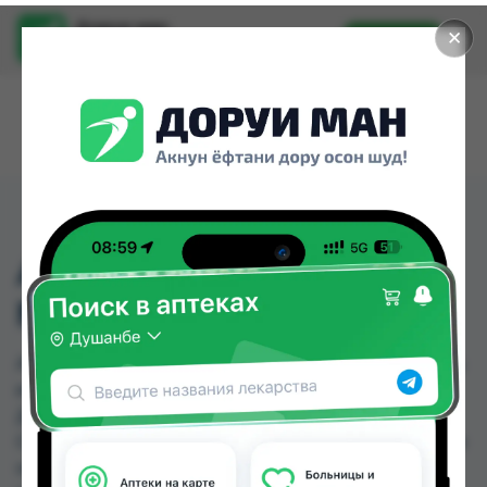
Доруи ман
✕
Установить
Найти лекарства стало еще легче.
АМПИЦИЛЛИН 1ГР ФЛ
№1 (ГЕРМ)
АМПИЦИЛЛИН 1ГР ФЛ №1 (ГЕРМ) можно купить
или заказать в аптеках, Авиценна, Амирӣ,
Дорухонаи "Гулчехр", Карим Фарм, Насли
Солим, Пойтахт Премиум, Самсон фарм по цене
от 1.60 TJS до 6.50 TJS в Душанбе и других