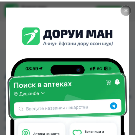
Доруи ман
✕
Установить
Найти лекарства стало еще легче.
АНАЛЬГИН ТАБ №1
АНАЛЬГИН ТАБ №1 можно купить или заказать в
аптеках, Саховати Истаравшан, Авиценна, Амирӣ,
Аптека Нур (Nur), Аптека Рахмат 2004, Арзон
Дору, Арча по цене от 1.50 TJS до 3.00 TJS в
Душанбе и других городах Таджикистана
Цена: от
1.50 TJS