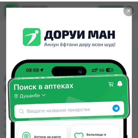
Доруи ман
✕
Установить
Найти лекарства стало еще легче.
АНАПРИЛИН 10МГ ТАБ
№50
АНАПРИЛИН 10МГ ТАБ №50 можно купить или
заказать в аптеках, Саховати Истаравшан,
Аптека АХРОМ, Аптека Рахмат 2004, Арча,
Аслфарм №2, Аслфарм №3, Аслфарм №4 по
цене от 0.06 TJS до 6.00 TJS в Душанбе и других