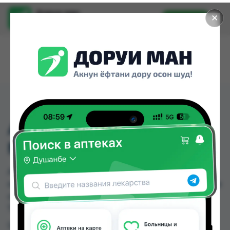
Доруи ман
✕
Установить
Найти лекарства стало еще легче.
АНАФЕРОН (ВЗРС) ТАБ
№20
АНАФЕРОН (ВЗРС) ТАБ №20 можно купить или
заказать в аптеках, Дорухонаи "Гулчехр" по цене
от 2.25 TJS в Душанбе и других городах
Таджикистана
Цена: от
2.25 TJS