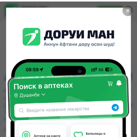
Доруи ман
✕
Установить
Найти лекарства стало еще легче.
АНАФЕРОН 25МЛ КАПЛ
АНАФЕРОН 25МЛ КАПЛ можно купить или
заказать в аптеках, Дорухонаи "Гулчехр",
Дорухонаи Арзон, Ҳайёти Солим по цене от 46.00
TJS до 54.00 TJS в Душанбе и других городах
Таджикистана
Цена: от
46.00 TJS