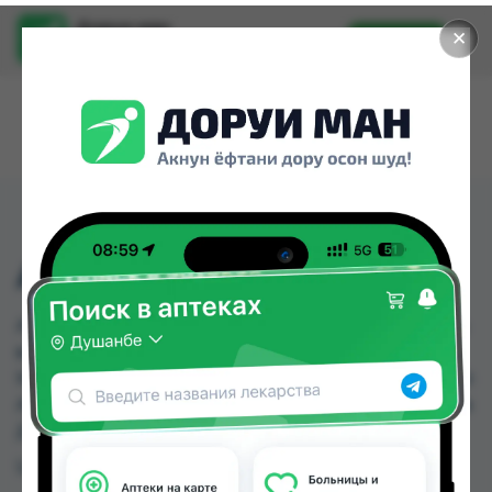
Доруи ман
✕
Установить
Найти лекарства стало еще легче.
АРТОКСАН АМП №3
АРТОКСАН АМП №3 можно купить или заказать
в аптеках, Саховати Истаравшан, Абубакри
Карим, Авиценна, АЗИЗ ВАКО , Алишер-К, Амирӣ,
Аптека + 24/7 по цене от 90.00 TJS до 123.10 TJS в
Душанбе и других городах Таджикистана
Цена: от
90.00 TJS