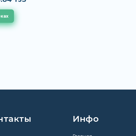
еках
нтакты
Инфо