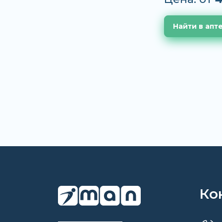
Найти в апт
Ко