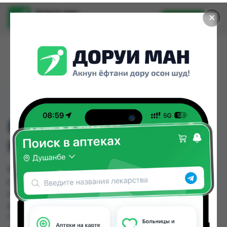
Доруи ман
✕
Установить
Найти лекарства стало еще легче.
БУТЫЛКА 240МЛ
КАМЕРА (ПРОСТОЙ)
БУТЫЛКА 240МЛ КАМЕРА (ПРОСТОЙ) можно
купить или заказать в аптеках, Авиценна,
Аслфарм №1, Аслфарм №3, Аслфарм №4,
Аслфарм №6, Дорухона Имтиёз, Дорухонаи
"Гулчехр" по цене от 9.00 TJS до 33.20 TJS в