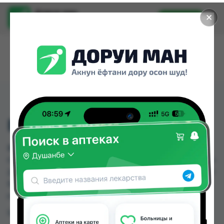
Доруи ман
✕
Установить
Найти лекарства стало еще легче.
ВИТ А+Д
ВИТ А+Д можно купить или заказать в аптеках,
Саховати Истаравшан, Авиценна, Амирӣ, Аптека +
24/7, Аптека Нур (Nur), Арча, Ватан №1 по цене от
9.90 TJS до 41.00 TJS в Душанбе и других
городах Таджикистана
Цена: от
9.90 TJS