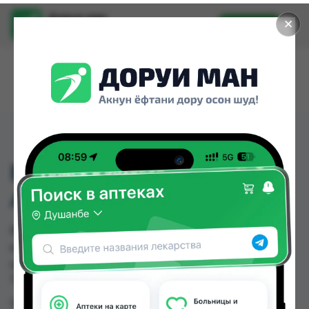
Доруи ман
✕
Установить
Найти лекарства стало еще легче.
ВИТАМИН В12(ROYAL)
АМП №10
ВИТАМИН В12(ROYAL) АМП №10 можно купить
или заказать в аптеках, Дорухонаи "Гулчехр" по
цене от 0.50 TJS в Душанбе и других городах
Таджикистана
Цена: от
0.50 TJS