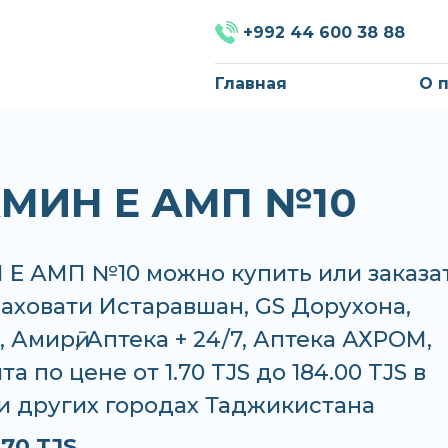
+992 44 600 38 88
Главная
О 
МИН Е АМП №10
Е АМП №10 можно купить или заказат
Саховати Истаравшан, GS Дорухона,
 Амирӣ, Аптека + 24/7, Аптека АХРОМ,
а по цене от 1.70 TJS до 184.00 TJS в
и других городах Таджикистана
.70 TJS