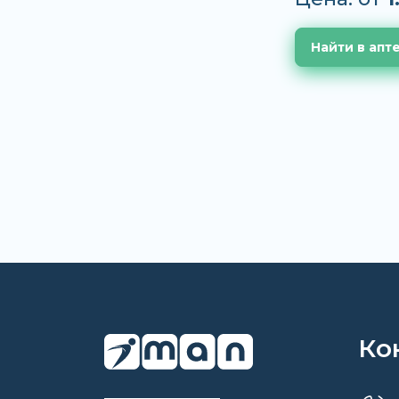
Найти в апт
Ко