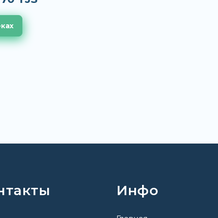
еках
нтакты
Инфо