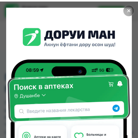
Доруи ман
✕
Установить
Найти лекарства стало еще легче.
ГЕПАРИН 5000МЕ ФЛ
№1 (ИНДИЯ)
ГЕПАРИН 5000МЕ ФЛ №1 (ИНДИЯ) можно
купить или заказать в аптеках, Арча, Дорухона
РОМАШКА, Дорухона Сафина, Дорухонаи
"Гулчехр", Ибн Хайян (Масрур-фарм), Насли
Солим, Пойтахт Премиум по цене от 10.00 TJS до