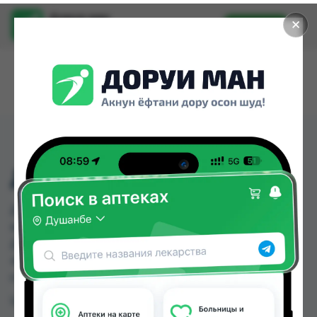
Доруи ман
✕
Установить
Найти лекарства стало еще легче.
ДЕКАСАН 200МЛ Р-Р
ДЕКАСАН 200МЛ Р-Р можно купить или
заказать в аптеках, Дорухона Сафина,
Дорухонаи "Гулчехр", Ҳайёти Солим по цене от
49.00 TJS до 55.00 TJS в Душанбе и других
городах Таджикистана
Цена: от
49.00 TJS