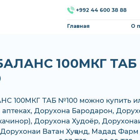
+992 44 600 38 88
Главная
О 
АЛАНС 100МКГ ТАБ
0
С 100МКГ ТАБ №100 можно купить и
в аптеках, Дорухона Бародарон, Дору
качинор), Дорухона Худоёр, Дорухона
, Дорухонаи Ватан Хуҷанд, Мадад Фарм 