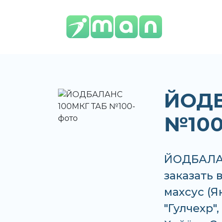
ЙОДБ
№10
ЙОДБАЛАН
заказать 
махсус (Я
"Гулчехр"