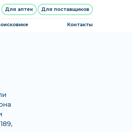
Для аптек
Для поставщиков
поисковике
Контакты
ли
хона
и
189,