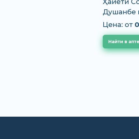
Ҳайёти Со
Душанбе 
Цена: от
0
Найти в апт