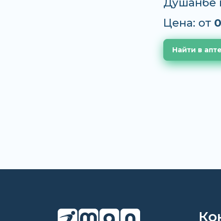
Душанбе 
Цена: от
0
Найти в апт
Ко