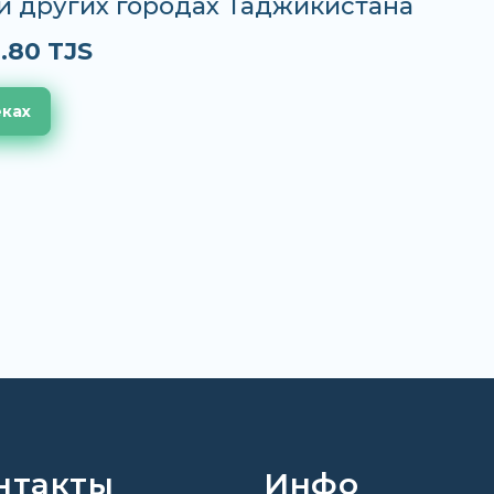
и других городах Таджикистана
.80 TJS
еках
нтакты
Инфо