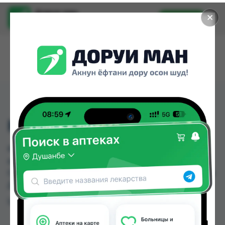
Доруи ман
✕
Установить
Найти лекарства стало еще легче.
КО-ДИРОТОН ТАБ №30
КО-ДИРОТОН ТАБ №30 можно купить или
заказать в аптеках, Дорухонаи "Гулчехр",
Саховат Ватан по цене от 3.20 TJS до 90.00 TJS в
Душанбе и других городах Таджикистана
Цена: от
3.20 TJS