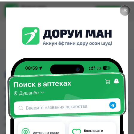
Доруи ман
✕
Установить
Найти лекарства стало еще легче.
КОРЕГА ГЕЛЬ 40Г
КОРЕГА ГЕЛЬ 40Г можно купить или заказать в
аптеках, Аптека Нур (Nur), Арзон Дору, Арча,
Дорухона Имтиёз, Дорухона Махсус, Дорухонаи
"Гулчехр", Дорухонаи Мадад (Буратино) по цене
от 46.00 TJS до 62.00 TJS в Душанбе и других
городах Таджикистана