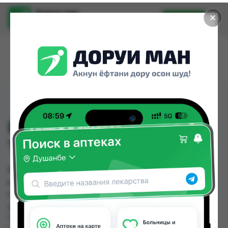
Доруи ман
✕
Установить
Найти лекарства стало еще легче.
РОЗУВАСТАТИН 10МГ
ТАБ №30
РОЗУВАСТАТИН 10МГ ТАБ №30 можно купить
или заказать в аптеках, Саховати Истаравшан,
GS Дорухона, Амирӣ, Аптека АХРОМ, Аптека Нур
(Nur), Аслфарм №1, Аслфарм №2 по цене от 0.42
TJS до 48.00 TJS в Душанбе и других городах