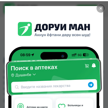
Доруи ман
✕
Установить
Найти лекарства стало еще легче.
ШАЛФЕЙ ТРАВА 50Г
ШАЛФЕЙ ТРАВА 50Г можно купить или заказать
в аптеках, Авиценна, Аптека Нур (Nur), Дорухона
Бародарон, Дорухона Зубайда, Дорухона
Имтиёз, Дорухона Ромашка, Дорухонаи
"Гулчехр" по цене от 3.40 TJS до 15.00 TJS в
Душанбе и других городах Таджикистана