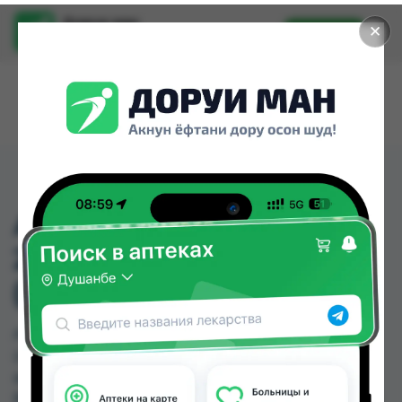
Доруи ман
✕
Установить
Найти лекарства стало еще легче.
АМОКСИЦИЛЛИН
250МГ 100МЛ СУСП
(АМОДАКС)
АМОКСИЦИЛЛИН 250МГ 100МЛ СУСП
(АМОДАКС) можно купить или заказать в
аптеках, GS Дорухона, Авиценна, Амирӣ, Аптека
Вита, Арзон Дору, Арча, Аслфарм №1 по цене от