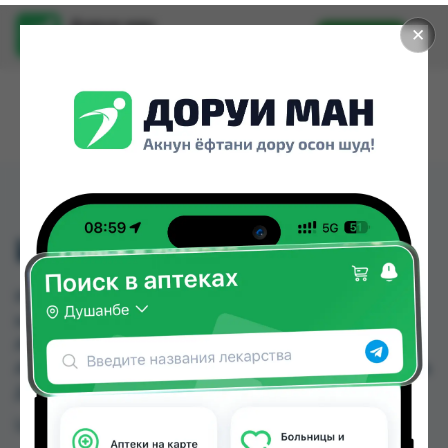
Доруи ман
✕
Установить
Найти лекарства стало еще легче.
ИМОДИУМ КАПС №20
ИМОДИУМ КАПС №20 можно купить или
заказать в аптеках, Абубакри Карим, Авиценна,
АЗИЗ ВАКО , Алишер-К, Амирӣ, Аптека + 24/7,
Аптека Алфавит по цене от 1.10 TJS до 60.70 TJS в
Душанбе и других городах Таджикистана
Цена: от
1.10 TJS