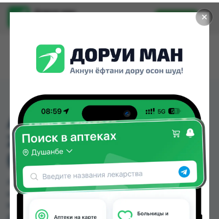
Доруи ман
✕
Установить
Найти лекарства стало еще легче.
АМОКСИЦИЛЛИН
250МГ/5МЛ СУСП
(СЕРБИЯ)
АМОКСИЦИЛЛИН 250МГ/5МЛ СУСП (СЕРБИЯ)
можно купить или заказать в аптеках, Аслфарм
№1, Дору Фарм №20, Дорухона Бародарон,
Дорухона Имтиёз, Дорухона Ромашка,