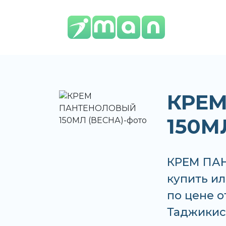
КРЕ
150М
КРЕМ ПА
купить ил
по цене о
Таджикис