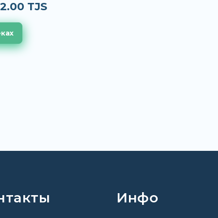
2.00 TJS
еках
нтакты
Инфо