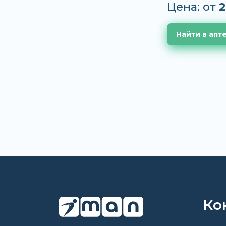
Цена: от
2
Найти в апт
Ко