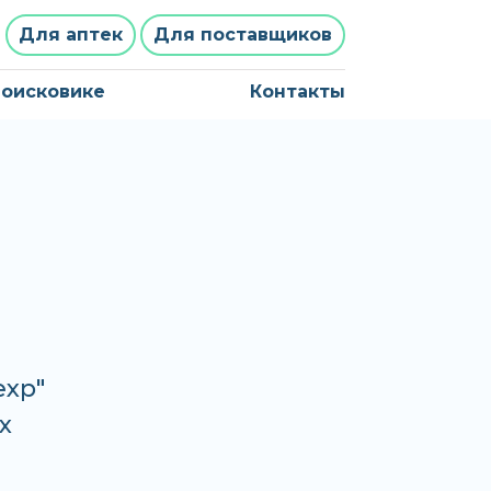
Для аптек
Для поставщиков
поисковике
Контакты
ехр"
х