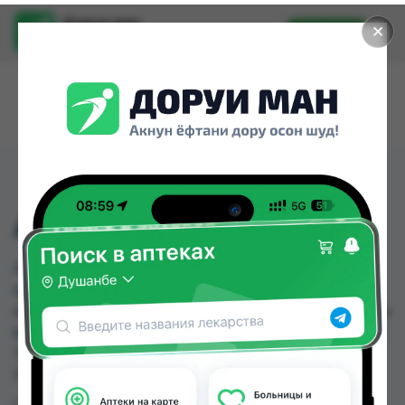
Доруи ман
✕
Установить
Найти лекарства стало еще легче.
АЛВОРМИН 400МГ №3
АЛВОРМИН 400МГ №3 можно купить или
заказать в аптеках, Саховати Истаравшан,
Авиценна, Аптека АХРОМ, Аслфарм №1, Аслфарм
№3, Аслфарм №4, Аслфарм №6 по цене от 20.00
TJS до 260.00 TJS в Душанбе и других городах
Таджикистана