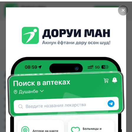
Доруи ман
✕
Установить
Найти лекарства стало еще легче.
АМОКСИЦИЛЛИН
250МГ КАПС №10
АМОКСИЦИЛЛИН 250МГ КАПС №10 можно
купить или заказать в аптеках, GS Дорухона,
Авиценна, Амирӣ, Аптека Вита, Арзон Дору, Арча,
Аслфарм №1 по цене от 4.10 TJS до 37.70 TJS в
Душанбе и других городах Таджикистана