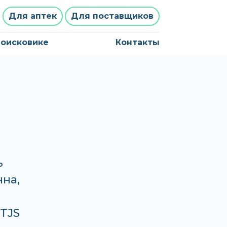
Для аптек
Для поставщиков
поисковике
Контакты
ь
нна,
 TJS