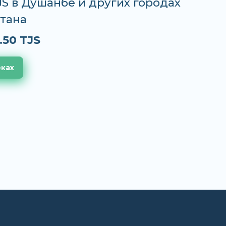
TJS в Душанбе и других городах
тана
.50 TJS
еках