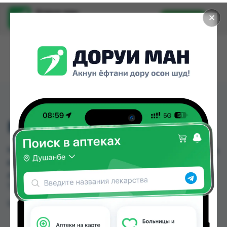
Доруи ман
✕
Установить
Найти лекарства стало еще легче.
МУНИЦИЛИН 1,5Г №1
МУНИЦИЛИН 1,5Г №1 можно купить или заказать
в аптеках, Арча, Нишон №1 по цене от 32.00 TJS
до 35.00 TJS в Душанбе и других городах
Таджикистана
Цена: от
32.00 TJS