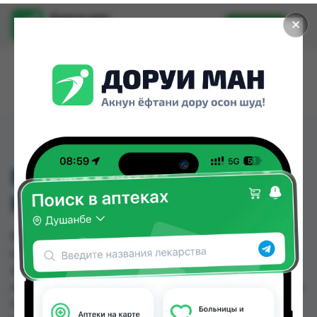
Доруи ман
✕
Установить
Найти лекарства стало еще легче.
БЕТАСЕРК ТБ 24МГ
№60
БЕТАСЕРК ТБ 24МГ №60 можно купить или
заказать в аптеках, Абубакри Карим, Авиценна,
АЗИЗ ВАКО , Алишер-К, Аптека + 24/7, Аптека
Алфавит, Аптека Нур (Nur) по цене от 0.80 TJS до
106.00 TJS в Душанбе и других городах