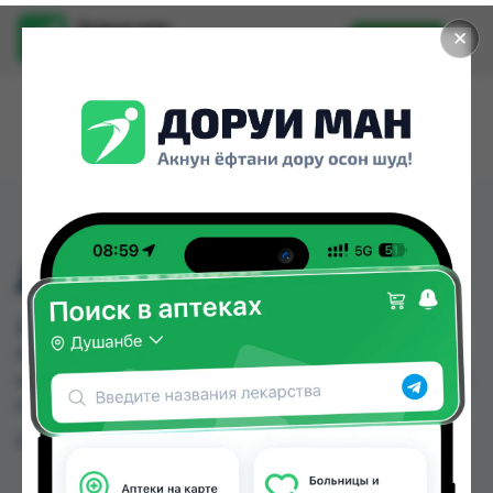
Доруи ман
✕
Установить
Найти лекарства стало еще легче.
ДЕКСИН ГЛ-УШ КАПЛИ
ДЕКСИН ГЛ-УШ КАПЛИ можно купить или
заказать в аптеках, Шарорафарм, Эколайф по
цене от 3.00 TJS до 4.00 TJS в Душанбе и других
городах Таджикистана
Цена: от
3.00 TJS