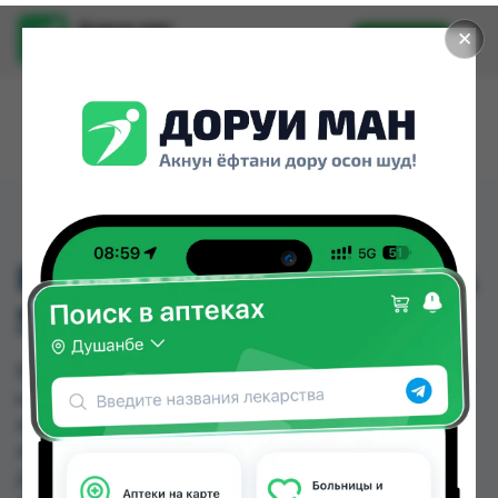
Доруи ман
✕
Установить
Найти лекарства стало еще легче.
ВИРОМИКС КРЕМ ТУБА
5%+1% 2Г
ВИРОМИКС КРЕМ ТУБА 5%+1% 2Г можно купить
или заказать в аптеках, Аптека + 24/7, Аптека
Алфавит, Арча, Дору Фарм №6, Дорухона
Аптечка-TJ №3, Дорухона Гулрухсор, Дорухона
Дерма по цене от 33.60 TJS до 40.00 TJS в