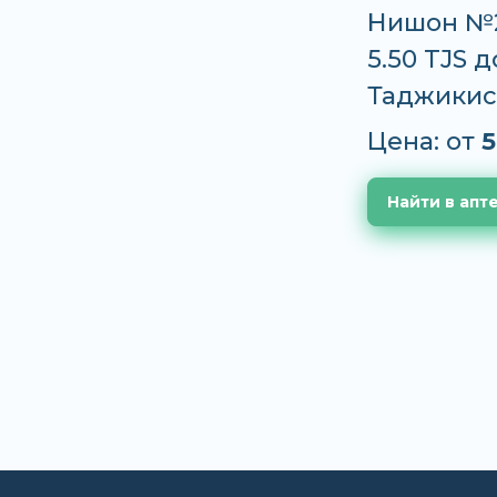
Нишон №2
5.50 TJS 
Таджикис
Цена: от
5
Найти в апт