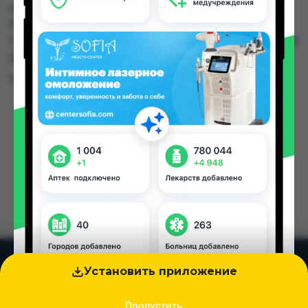
аптеках, Дору Фарм №20, Дору Фарм №6,
Мардон, Нишон №1, Нишон №2, Нишон №3,
Самсон фарм по цене от 32.00 TJS до 40.00 TJS в
Душанбе и других городах Таджикистана
Цена: от
32.00 TJS
Установить приложение
Пропустить