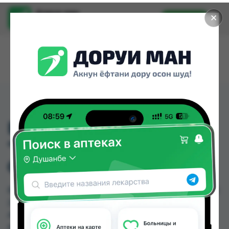
Доруи ман
✕
Установить
Найти лекарства стало еще легче.
ВАТНЫЕ ПАЛОЧКИ
"AURA" В КРУГЛОЙ
СТАКАНЕ 200ШТ
ВАТНЫЕ ПАЛОЧКИ "AURA" В КРУГЛОЙ СТАКАНЕ
200ШТ можно купить или заказать в аптеках,
Аптека Нур (Nur), Аслфарм №1, Аслфарм №2,
Аслфарм №3, Аслфарм №4, Аслфарм №6, Ватан