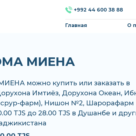
+992 44 600 38 88
Главная
О 
ОМА МИЕНА
ИЕНА можно купить или заказать в
Дорухона Имтиёз, Дорухона Океан, Иб
асрур-фарм), Нишон №2, Шарорафарм
0.00 TJS до 28.00 TJS в Душанбе и друг
Таджикистана
0.00 TJS