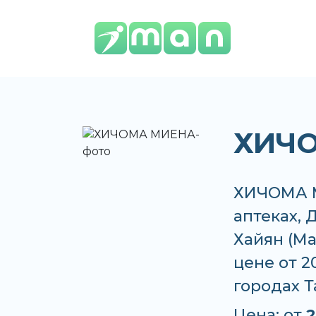
ХИЧ
ХИЧОМА М
аптеках, 
Хайян (М
цене от 2
городах 
Цена: от
2