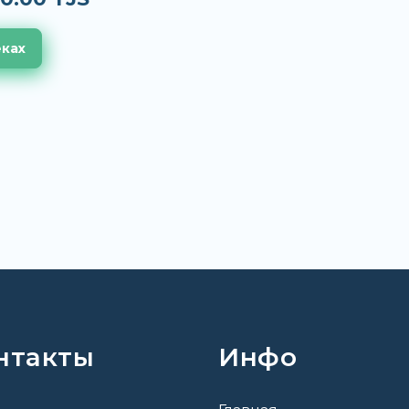
еках
нтакты
Инфо