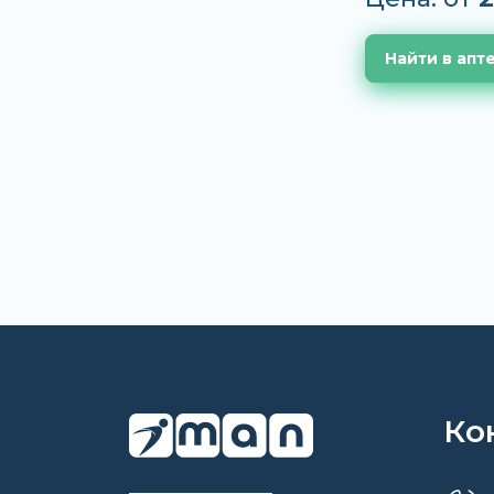
Найти в апт
Ко