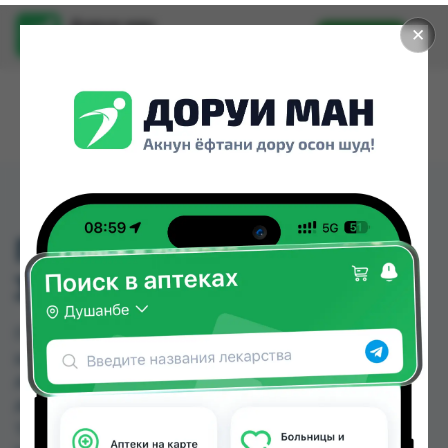
Доруи ман
✕
Установить
Найти лекарства стало еще легче.
ГЛАТАНОСТ ГЛ КАПЛ
3МЛ
ГЛАТАНОСТ ГЛ КАПЛ 3МЛ можно купить или
заказать в аптеках, Абубакри Карим, Авиценна,
АЗИЗ ВАКО , Алишер-К, Аптека + 24/7, Аптека
Алфавит, Аптека оптовый 24 по цене от 100.00
TJS до 120.80 TJS в Душанбе и других городах