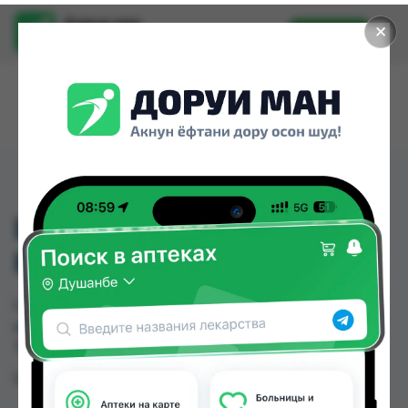
Доруи ман
✕
Установить
Найти лекарства стало еще легче.
L-OPTIZINC 30 МГ, 100
КАП.
L-OPTIZINC 30 МГ, 100 КАП. можно купить или
заказать в аптеках, Эколайф по цене от 230.00
TJS в Душанбе и других городах Таджикистана
Цена: от
230.00 TJS