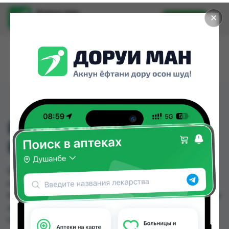
Доруи ман
✕
Установить
Найти лекарства стало еще легче.
BELLA NOVA CLASSIC
MAXI 10+5
BELLA NOVA CLASSIC MAXI 10+5 можно купить
или заказать в аптеках, Аслфарм №1, Аслфарм
№3, Аслфарм №6, Нишон №1, Нишон №3 по цене
от 14.00 TJS до 22.00 TJS в Душанбе и других
городах Таджикистана