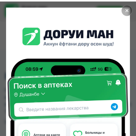
Доруи ман
✕
Установить
Найти лекарства стало еще легче.
НЕОСИМПЛИ ТБ №30
НЕОСИМПЛИ ТБ №30 можно купить или
заказать в аптеках, Аптека Нур (Nur), Дору Фарм
№2, Самсон фарм по цене от 107.00 TJS до 122.00
TJS в Душанбе и других городах Таджикистана
Цена: от
107.00 TJS