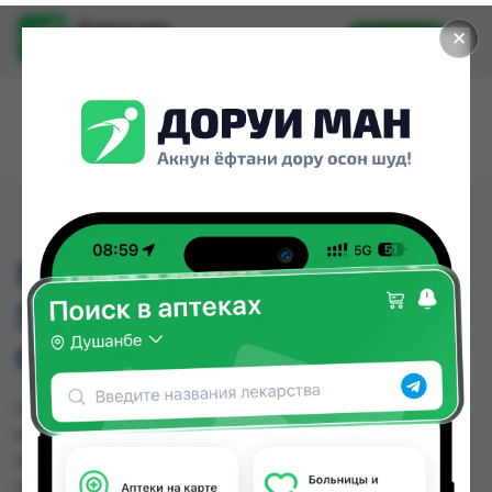
Доруи ман
✕
Установить
Найти лекарства стало еще легче.
ГАЛВИС МЕТ ТБ
50/1000МГ№60 (
GALVUS MET )
ГАЛВИС МЕТ ТБ 50/1000МГ№60 ( GALVUS MET )
можно купить или заказать в аптеках, Дору
Фарм №2, Дору Фарм №20, Дору Фарм №6,
Нишон №2, Нишон №3, Самсон фарм, Эколайф