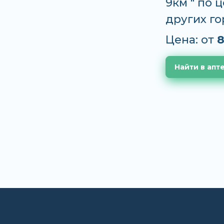
9км " по ц
других г
Цена: от
8
Найти в апт