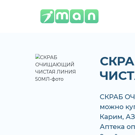
СКР
ЧИСТ
СКРАБ О
можно куп
Карим, АЗ
Аптека оп