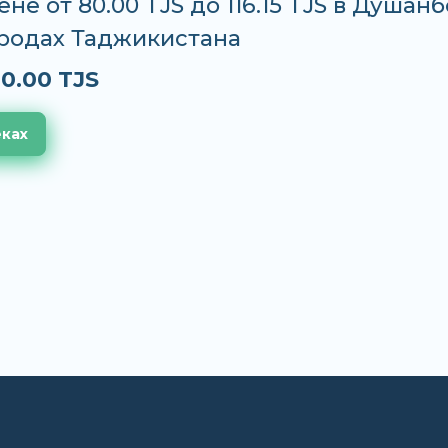
ене от 80.00 TJS до 116.15 TJS в Душанб
ородах Таджикистана
0.00 TJS
еках