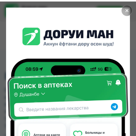
Доруи ман
✕
Установить
Найти лекарства стало еще легче.
EXPIGMENT KREM 4%
EXPIGMENT KREM 4% можно купить или
заказать в аптеках, Дору Фарм №2, Дору Фарм
№20, Дору Фарм №6, Дору фарм №7, Мардон,
Нишон №1, Нишон №2 по цене от 50.00 TJS до
70.00 TJS в Душанбе и других городах
Таджикистана