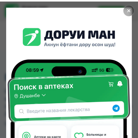
Доруи ман
✕
Установить
Найти лекарства стало еще легче.
БУТИЛКА 210 МЛ
БУТИЛКА 210 МЛ можно купить или заказать в
аптеках, Нишон №1, Релакс №1, Халоват
(dorukhona.tj) по цене от 25.00 TJS до 60.00 TJS в
Душанбе и других городах Таджикистана
Цена: от
25.00 TJS