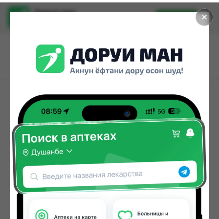
Доруи ман
✕
Установить
Найти лекарства стало еще легче.
СТРАНИЦА НЕ
НАЙДЕНА
Возможно она удалена или перенесена