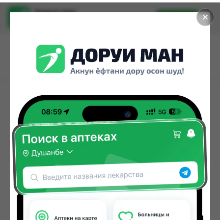
Доруи ман
✕
Установить
Найти лекарства стало еще легче.
СТРАНИЦА НЕ
НАЙДЕНА
Возможно она удалена или перенесена