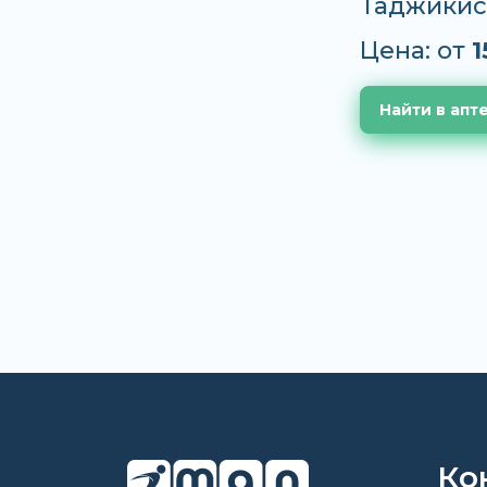
Таджикис
Цена: от
1
Найти в апт
Ко