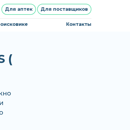
Для аптек
Для поставщиков
поисковике
Контакты
 (
жно
и
о