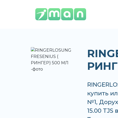
RING
РИНГ
RINGERLO
купить ил
№1, Дорух
15.00 TJS