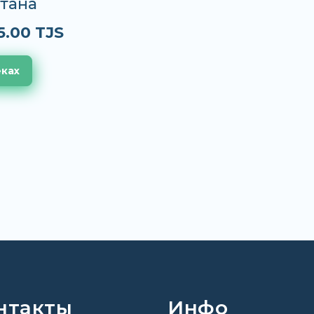
тана
5.00 TJS
еках
нтакты
Инфо