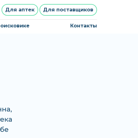
Для аптек
Для поставщиков
поисковике
Контакты
ь
нна,
тека
нбе