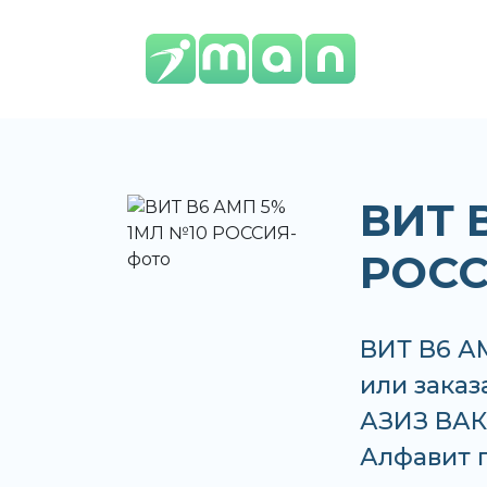
ВИТ 
РОС
ВИТ В6 А
или заказ
АЗИЗ ВАКО
Алфавит п