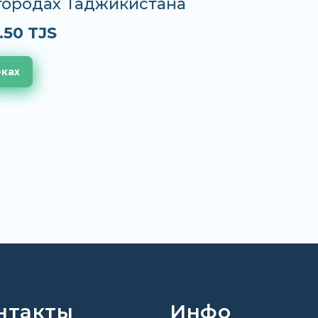
 городах Таджикистана
.50 TJS
еках
нтакты
Инфо