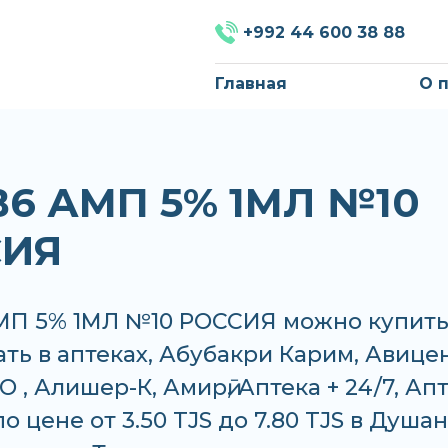
+992 44 600 38 88
Главная
О 
В6 АМП 5% 1МЛ №10
СИЯ
МП 5% 1МЛ №10 РОССИЯ можно купит
ать в аптеках, Абубакри Карим, Авице
 , Алишер-К, Амирӣ, Аптека + 24/7, Ап
о цене от 3.50 TJS до 7.80 TJS в Душа